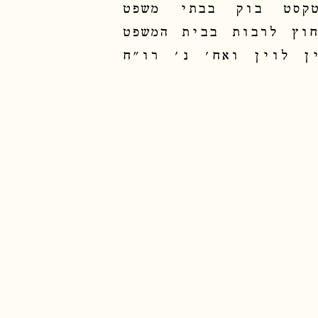
קסט בוק בבתי משפט
וץ לרבות בבית המשפט
אה ע"א 1297/11 מרטין לוין ואח' נ' רו"ח