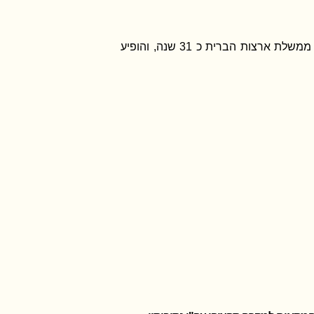
כרמון וכרמון הנו משרד מוביל בדיני חסינות ריבונית, חסינות דיפלומטית, וחסינות קונסולרית. המשרד ייצג את ממשלת ארצות הברית כ 31 שנה, והופיע